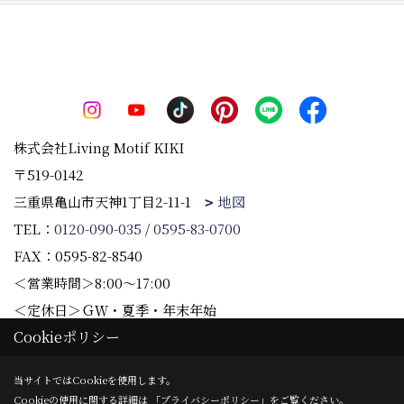
株式会社Living Motif KIKI
〒519-0142
三重県亀山市天神1丁目2-11-1
地図
TEL：
0120-090-035
/
0595-83-0700
FAX：0595-82-8540
＜営業時間＞8:00～17:00
＜定休日＞ＧＷ・夏季・年末年始
Cookieポリシー
Copyright (c) 株式会社Living Motif KIKI. All Rights Reserved.
当サイトではCookieを使用します。
Cookieの使用に関する詳細は 「
プライバシーポリシー
」をご覧ください。
Produced by
ゴデスクリエイト