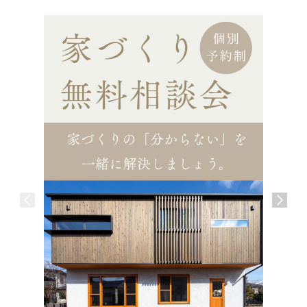
2. 個人情報の利用について
当社は、個人情報を以下の利用目的の達成に必要
な範囲内で、利用致します。
以下に定めのない目的で個人情報を利用する場
合、あらかじめご本人の同意を得た上で行いま
す。
(1) お問い合わせ頂いた内容に回答するため
(2) お申し込みいただいた各種サービス等を適切
にご提供するため
(3) その他、何らかの理由でお客様へ連絡する必
要が生じたときのため
3. 個人情報の安全管理について