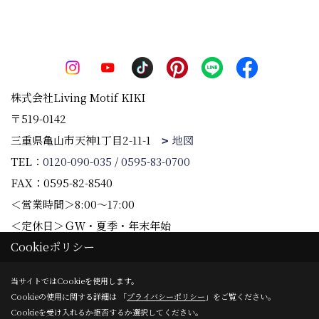
5. 個人情報の第三者提供について
当社は、「4. 個人情報の委託について」に記載し
た外部委託先への提供の場合および以下の場合を
除いて、お客様の同意なしに、個人情報を第三者
へ提供することはいたしません。
株式会社Living Motif KIKI
(1) 法令に基づく場合
(2) 人の生命、身体又は財産の保護のために必要
〒519-0142
がある場合であって、本人の同意を得ることが困
三重県亀山市天神1丁目2-11-1
地図
難である場合
TEL：
0120-090-035
/
0595-83-0700
(3) 公衆衛生の向上又は児童の健全な育成の推進
FAX：0595-82-8540
のために特に必要がある場合であって、本人の同
意を得ることが困難である場合
＜営業時間＞8:00～17:00
(4) 国の機関若しくは地方公共団体又はその委託
＜定休日＞ＧＷ・夏季・年末年始
を受けた者が法令の定める事務を遂行することに
Cookieポリシー
対して協力する必要がある場合であって、本人の
同意を得ることによって当該事務の遂行に支障を
Copyright (c) 株式会社Living Motif KIKI. All Rights Reserved.
当サイトではCookieを使用します。
及ぼすおそれがある場合
Cookieの使用に関する詳細は 「
プライバシーポリシー
」をご覧ください。
Produced by
ゴデスクリエイト
Cookieを受け入れるか拒否するか選択してください。