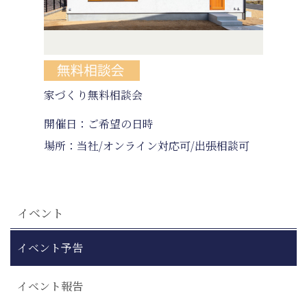
当社は、取り扱う個人情報の漏洩、滅失またはき
損の防止その他の個人情報の安全管理のために必
要かつ適切な措置を講じます。
家づくり無料相談会
リフォー
開催日：ご希望の日時
開催日：
4. 個人情報の委託について
場所：当社/オンライン対応可/出張相談可
場所：当
当社は、個人情報の取り扱いの全部または一部を
第三者に委託する場合は、当該第三者について厳
正な調査を行い、取り扱いを委託された個人情報
の安全管理が図られるよう当該第三者に対する必
イベント
要かつ適切な監督を行います。
イベント予告
イベント報告