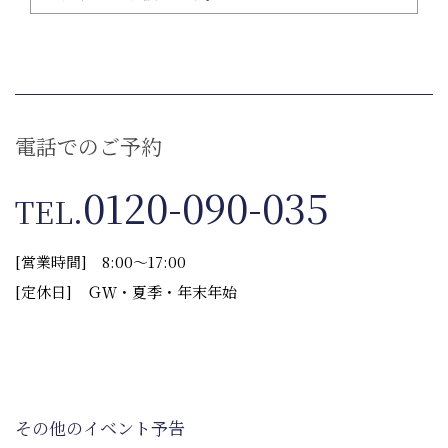
1. 個人情報の取得について
電話でのご予約
お客様に無断で個人情報を集めることはありませ
ん。
0120-090-035
TEL.
お客様へのサービスや情報提供などの目的を明ら
かにし、お客様の同意をいただいた上で個人情報
をご提供いただいております。
[営業時間] 8:00～17:00
お客様にご登録いただいた情報は万一ご提供いた
[定休日] ＧＷ・夏季・年末年始
だいた情報に不備があり、サービスの提供に支障
をきたす恐れのある場合には、電話・メール等に
よってご本人であることを確認の上、必要な追加
情報をお伺いする場合もございます。
その他のイベント予告