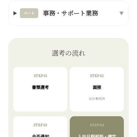
事務・サポート業務
▼
パート
選考の流れ
STEP 01
STEP 02
書類選考
面接
当社事務所
STEP 03
STEP 04
合否通知
入社日程相談・確定