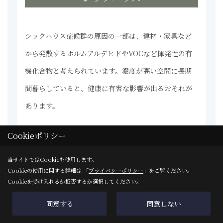
シックハウス症候群の原因の一部は、建材・家具など
から発散するホルムアルデヒドやVOCなど揮発性の有
機化合物と考えられています。濃度が高い空間に長期
間暮らしていると、健康に有害な影響が出るおそれが
あります。
Cookieポリシー
当社のセルローズファイバーは「告示対象建材」
当サイトではCookieを使用します。
に含まれておらず、F☆☆☆☆同等の扱いで
「規
Cookieの使用に関する詳細は 「
プライバシーポリシー
」をご覧ください。
Cookieを受け入れるか拒否するか選択してください。
制対象外」
になっています。
同意する
同意しない
◆アスベストは含まれていません！