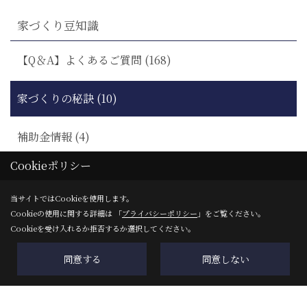
家づくり豆知識
【Q＆A】よくあるご質問 (168)
家づくりの秘訣 (10)
補助金情報 (4)
Cookieポリシー
住宅ローン・融資の流れガイド
当サイトではCookieを使用します。
そもそも講座 (5)
Cookieの使用に関する詳細は 「
プライバシーポリシー
」をご覧ください。
Cookieを受け入れるか拒否するか選択してください。
同意する
同意しない