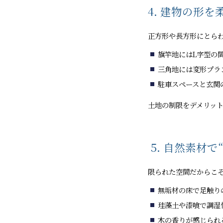
4. 建物の形
正方形や長方形にとら
旗竿地にはL字型の
三角地には変形プラ
駐車スペースと玄関
土地の制限をデメリッ
5. 自然素材で
限られた空間だからこ
無垢材の床で足触り
珪藻土や漆喰で調湿
木の香りが感じられ