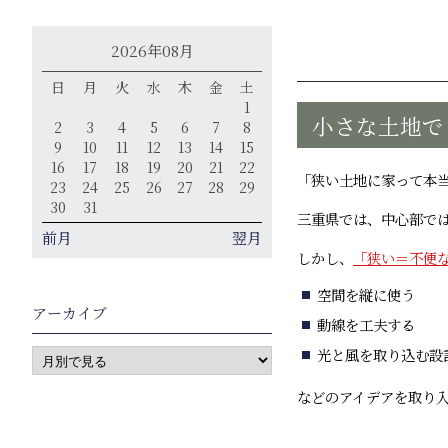
2026年08月
日
月
火
水
木
金
土
1
小さな土地で
2
3
4
5
6
7
8
9
10
11
12
13
14
15
16
17
18
19
20
21
22
「狭い土地に家って本
23
24
25
26
27
28
29
30
31
三重県では、中心部で
前月
翌月
しかし、
「狭い＝不便
空間を縦に使う
アーカイブ
動線を工夫する
光と風を取り込む設
などのアイデアを取り