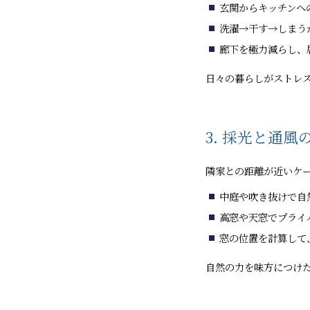
玄関からキッチンへ
洗濯→干す→しまう
廊下を極力減らし、
日々の暮らしがストレ
3. 採光と通風
隣家との距離が近いケ
中庭や吹き抜けで自
高窓や天窓でプライ
窓の位置を計算して
自然の力を味方につけ