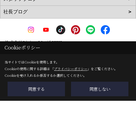
株式会社Living Motif KIKI
Cookieポリシー
〒519-0142
三重県亀山市天神1丁目2-11-1
地図
当サイトではCookieを使用します。
Cookieの使用に関する詳細は 「
プライバシーポリシー
」をご覧ください。
TEL：
0120-090-035
/
0595-83-0700
Cookieを受け入れるか拒否するか選択してください。
FAX：0595-82-8540
＜営業時間＞8:00～17:00
同意する
同意しない
＜定休日＞ＧＷ・夏季・年末年始
Copyright (c) 株式会社Living Motif KIKI. All Rights Reserved.
Produced by
ゴデスクリエイト