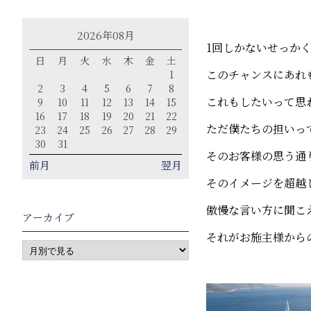
2026年08月
1回しかないせっか
日
月
火
水
木
金
土
このチャンスにあれ
1
2
3
4
5
6
7
8
これもしたいって思
9
10
11
12
13
14
15
16
17
18
19
20
21
22
ただ僕たちの担いっ
23
24
25
26
27
28
29
30
31
そのお客様の思う通
前月
翌月
そのイメージを超越
傲慢な言い方に聞こ
アーカイブ
それがお施主様から