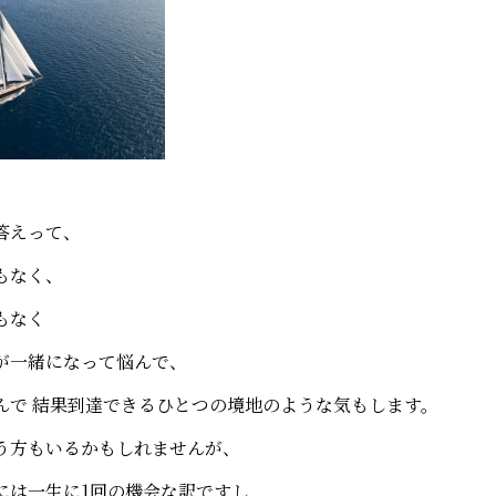
答えって、
もなく、
もなく
が一緒になって悩んで、
んで 結果到達できるひとつの境地のような気もします。
う方もいるかもしれませんが、
には一生に1回の機会な訳ですし