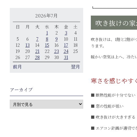
┗━━━━━━━━━━
2026年7月
吹き抜けの家
日
月
火
水
木
金
土
1
2
3
4
5
6
7
8
9
10
11
吹き抜けは、1階と2階
12
13
14
15
16
17
18
ります。
19
20
21
22
23
24
25
暖かい空気は上へ、冷た
26
27
28
29
30
31
前月
翌月
寒さを感じやす
アーカイブ
■ 断熱性能が十分でない
■ 窓の性能が低い
■ 吹き抜けが大きすぎる
■ エアコン計画が適切で