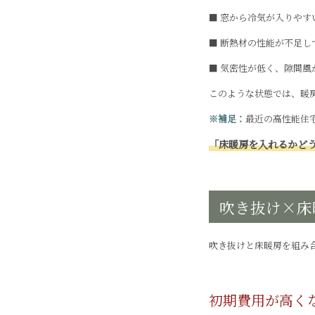
■ 窓から冷気が入りやす
■ 断熱材の性能が不足し
■ 気密性が低く、隙間風
このような状態では、暖
※補足：
最近の高性能住
「床暖房を入れるかど
吹き抜け×床
吹き抜けと床暖房を組み
初期費用が高く