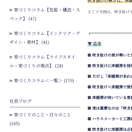
吹き抜けの寒さは、床
家づくりコラム【性能・構造・ス
そこで今回は、吹き抜け
ペック】 (47)
家づくりコラム【インテリア・デ
┏━━━━━━━━━━
ザイン・素材】 (41)
▼ 目次
■
吹き抜けの家が寒いと
家づくりコラム【ライフスタイ
ル・家づくりの視点】 (28)
■
吹き抜けに床暖房を採
■
ただし「床暖房があれ
家づくりコラム＜一覧＞ (170)
■
吹き抜け×床暖房で後
■
床暖房が向いている家
社長ブログ
■
実は重要なのは「吹き
家づくりのこと・日々のこと
■
ハウスメーカーと工務
(145)
■
吹き抜けに床暖房は必