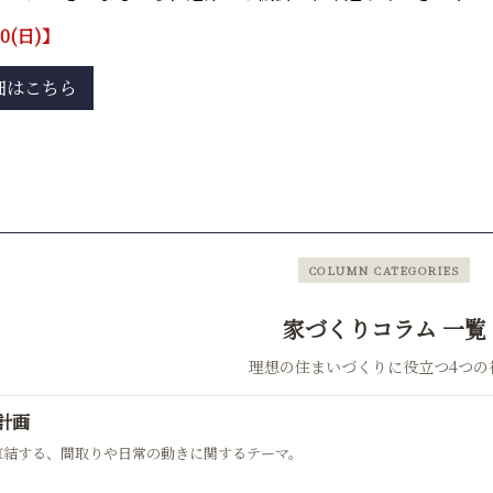
0(日)】
細はこちら
COLUMN CATEGORIES
家づくりコラム 一覧
理想の住まいづくりに役立つ4つの
計画
直結する、間取りや日常の動きに関するテーマ。