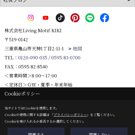
株式会社Living Motif KIKI
〒519-0142
三重県亀山市天神1丁目2-11-1
地図
TEL：
0120-090-035
/
0595-83-0700
FAX：0595-82-8540
＜営業時間＞8:00～17:00
＜定休日＞ＧＷ・夏季・年末年始
Cookieポリシー
Copyright (c) 株式会社Living Motif KIKI. All Rights Reserved.
当サイトではCookieを使用します。
Cookieの使用に関する詳細は 「
プライバシーポリシー
」をご覧ください。
Produced by
ゴデスクリエイト
Cookieを受け入れるか拒否するか選択してください。
同意する
同意しない