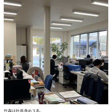
竹森は社長含め３名。