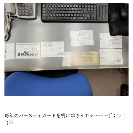
毎年のバースデイカードを机にはさんでる～～～(´；▽；
`)♡