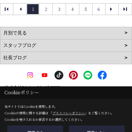
1
2
3
4
5
6
株式会社Living Motif KIKI
Cookieポリシー
〒519-0142
三重県亀山市天神1丁目2-11-1
地図
当サイトではCookieを使用します。
Cookieの使用に関する詳細は 「
プライバシーポリシー
」をご覧ください。
TEL：
0120-090-035
/
0595-83-0700
Cookieを受け入れるか拒否するか選択してください。
FAX：0595-82-8540
＜営業時間＞8:00～17:00