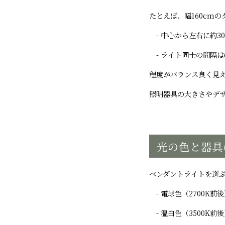
たとえば、幅160cm
- 中心から左右に約30
- ライト同士の間隔は6
程度がバランス良く見
照明器具の大きさやデ
光の色と器具
ペンダントライトを選
- 電球色（2700K
- 温白色（3500K