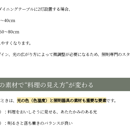
のダイニングテーブルに2灯設置する場合、
〜40cm
0〜80cm
えやすくなります。
ザイン、光の広がり方によって微調整が必要になるため、照明専門のス
の素材で“料理の見え方”が変わる
ぶときは、
光の色（色温度）と照明器具の素材も重要な要素
です。
前後）：料理をおいしそうに見せる、あたたかみのある光
前後）：明るさと落ち着きのバランスが良い