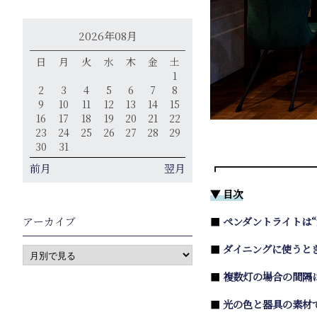
2026年08月
日
月
火
水
木
金
土
1
2
3
4
5
6
7
8
9
10
11
12
13
14
15
16
17
18
19
20
21
22
23
24
25
26
27
28
29
30
31
┏━━━━━━━━━
前月
翌月
▼ 目次
アーカイブ
■
ペンダントライトは
■
ダイニングに使うとき
■
複数灯の場合の間隔
■
光の色と器具の素材