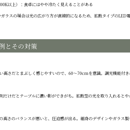
000K以上）：食卓にはやや冷たく見えることがある
やガラスの場合は光の広がり方が直線的になるため、拡散タイプのLED
例とその対策
い高さだとまぶしく感じやすいので、60〜70cmを意識。調光機能付
照明だけだとテーブルに濃い影ができがち。拡散型の光を取り入れるとや
井の高さのバランスが悪いと、圧迫感が出る。細身のデザインやガラス製