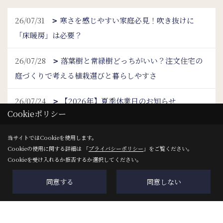
26/07/31
寒さを感じやすい家庭必見！吹き抜けに
「床暖房」は必要？
26/07/28
落葉樹と常緑樹どっちがいい？注文住宅の
庭づくりで考える植栽選びと暮らしやすさ
26/07/24
【2026年】夏季休業日のお知らせ
Cookieポリシー
26/07/23
その土地、本当に日当たりは大丈夫？注文
当サイトではCookieを使用します。
住宅の現地調査で確認したい朝・昼・夕方のポイント
Cookieの使用に関する詳細は 「
プライバシーポリシー
」をご覧ください。
Cookieを受け入れるか拒否するか選択してください。
26/07/21
寝室のスイッチ位置はどこが正解？暮らし
やすさを左右する配置の考え方
同意する
同意しない
26/07/17
ベランダは本当に必要？後悔しないために
考えたいメリット・デメリットと判断ポイント