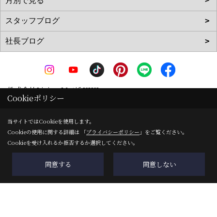
株式会社Living Motif KIKI
Cookieポリシー
〒519-0142
三重県亀山市天神1丁目2-11-1
地図
当サイトではCookieを使用します。
Cookieの使用に関する詳細は 「
プライバシーポリシー
」をご覧ください。
TEL：
0120-090-035
/
0595-83-0700
Cookieを受け入れるか拒否するか選択してください。
FAX：0595-82-8540
＜営業時間＞8:00～17:00
同意する
同意しない
＜定休日＞ＧＷ・夏季・年末年始
Copyright (c) 株式会社Living Motif KIKI. All Rights Reserved.