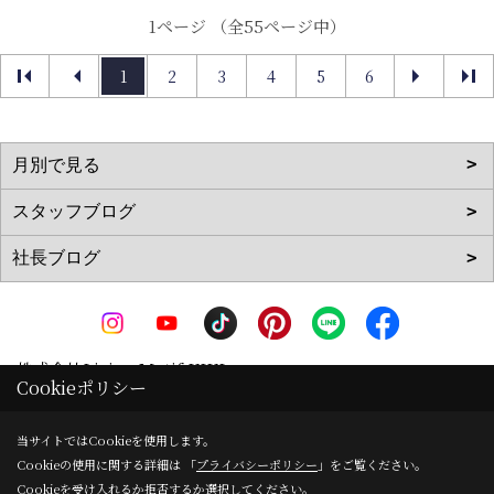
1ページ （全55ページ中）
1
2
3
4
5
6
株式会社Living Motif KIKI
Cookieポリシー
〒519-0142
三重県亀山市天神1丁目2-11-1
地図
当サイトではCookieを使用します。
Cookieの使用に関する詳細は 「
プライバシーポリシー
」をご覧ください。
TEL：
0120-090-035
/
0595-83-0700
Cookieを受け入れるか拒否するか選択してください。