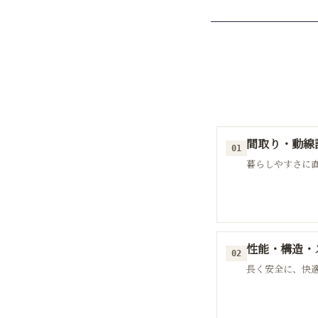
間取り・動線
01
暮らしやすさに
性能・構造・
02
長く安全に、快