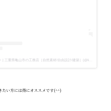
リビングモチーフキキ | 三重県亀山市の工務店［自然素材/自由設計/建築］(@living_motif_kiki)がシェアした投稿
たい方には得にオススメです(^^)