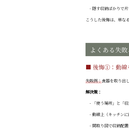
- 隠す収納ばかりで
こうした後悔は、単な
よくある失敗
■ 後悔①：動
失敗例：
食器を取り出し
解決策：
- 「使う場所」と「
- 動線上（キッチン
- 間取り図で収納配