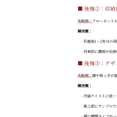
■ 後悔②：収
失敗例：
クローゼット
解決策：
- 引越後1～2年分の
- 将来的に棚板や収
■ 後悔③：デ
失敗例：
扉や取っ手が
解決策：
- 内装テイストに統
- 施工前にサンプル
- 扉の開閉タイプや