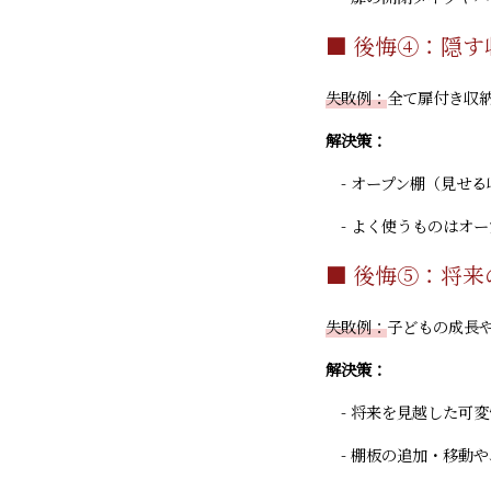
■ 後悔④：隠
失敗例：
全て扉付き収
解決策：
- オープン棚（見せ
- よく使うものはオ
■ 後悔⑤：将
失敗例：
子どもの成長
解決策：
- 将来を見越した可
- 棚板の追加・移動