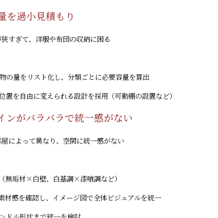
納量を過小見積もり
が狭すぎて、洋服や布団の収納に困る
荷物の量をリスト化し、分類ごとに必要容量を算出
納位置を自由に変えられる設計を採用（可動棚の設置など）
ザインがバラバラで統一感がない
部屋によって異なり、空間に統一感がない
一（無垢材×白壁、白基調×漆喰調など）
で素材感を確認し、イメージ図で全体ビジュアルを統一
ハンドル形状まで統一を検討