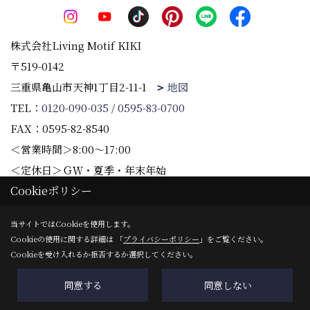
株式会社Living Motif KIKI
〒519-0142
三重県亀山市天神1丁目2-11-1
地図
TEL：
0120-090-035
/
0595-83-0700
FAX：0595-82-8540
＜営業時間＞8:00～17:00
＜定休日＞ＧＷ・夏季・年末年始
Cookieポリシー
Copyright (c) 株式会社Living Motif KIKI. All Rights Reserved.
当サイトではCookieを使用します。
Cookieの使用に関する詳細は 「
プライバシーポリシー
」をご覧ください。
Produced by
ゴデスクリエイト
Cookieを受け入れるか拒否するか選択してください。
同意する
同意しない