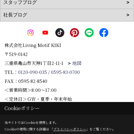
株式会社Living Motif KIKI
〒519-0142
三重県亀山市天神1丁目2-11-1
地図
TEL：
0120-090-035
/
0595-83-0700
FAX：0595-82-8540
＜営業時間＞8:00～17:00
＜定休日＞ＧＷ・夏季・年末年始
Cookieポリシー
Copyright (c) 株式会社Living Motif KIKI. All Rights Reserved.
当サイトではCookieを使用します。
Cookieの使用に関する詳細は 「
プライバシーポリシー
」をご覧ください。
Produced by
ゴデスクリエイト