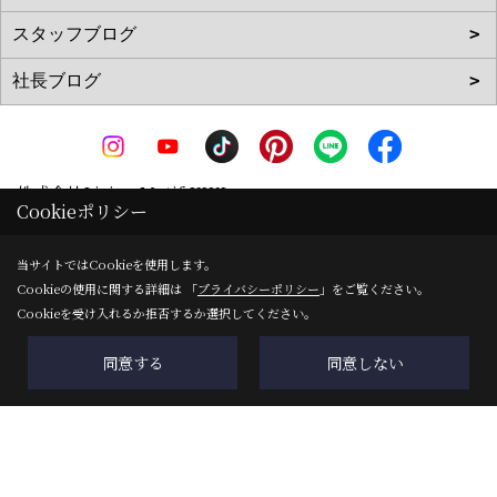
株式会社Living Motif KIKI
Cookieポリシー
〒519-0142
三重県亀山市天神1丁目2-11-1
地図
当サイトではCookieを使用します。
Cookieの使用に関する詳細は 「
プライバシーポリシー
」をご覧ください。
TEL：
0120-090-035
/
0595-83-0700
Cookieを受け入れるか拒否するか選択してください。
FAX：0595-82-8540
＜営業時間＞8:00～17:00
同意する
同意しない
＜定休日＞ＧＷ・夏季・年末年始
Copyright (c) 株式会社Living Motif KIKI. All Rights Reserved.