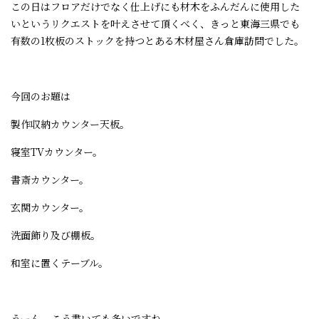
この日はフロアだけでなく仕上げにも材木をふんだんに使用した
いというリクエストを叶えさせて頂くべく、きっと東海三県でも
有数の
1
枚板のストックを持つとある木材屋さん倉庫訪問でした。
今回のお題は
製作収納カウンター天板。
寝室
TV
カウンター。
書斎カウンター。
玄関カウンター。
洗面飾り及び棚板。
和室に置くテーブル。
うーん、こう書いても多いですね。