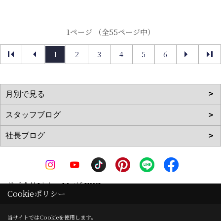
1ページ （全55ページ中）
1
2
3
4
5
6
株式会社Living Motif KIKI
Cookieポリシー
〒519-0142
三重県亀山市天神1丁目2-11-1
地図
当サイトではCookieを使用します。