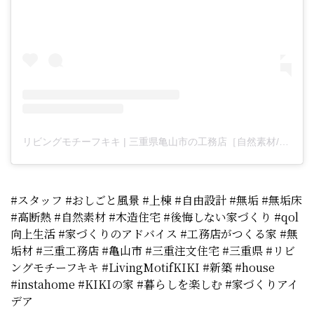
リビングモチーフキキ | 三重県亀山市の工務店［自然素材/自由設計/建築］(@living_motif_kiki)がシェアした投稿
#スタッフ #おしごと風景 #上棟 #自由設計 #無垢 #無垢床
#高断熱 #自然素材 #木造住宅 #後悔しない家づくり #qol
向上生活 #家づくりのアドバイス #工務店がつくる家 #無
垢材 #三重工務店 #亀山市 #三重注文住宅 #三重県 #リビ
ングモチーフキキ #LivingMotifKIKI #新築 #house
#instahome #KIKIの家 #暮らしを楽しむ #家づくりアイ
デア