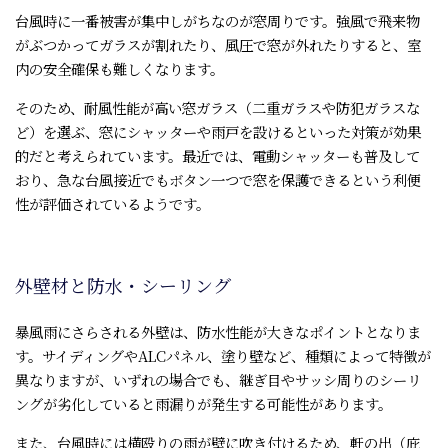
台風時に一番被害が集中しがちなのが窓周りです。強風で飛来物
がぶつかってガラスが割れたり、風圧で窓が外れたりすると、室
内の安全確保も難しくなります。
そのため、耐風性能が高い窓ガラス（二重ガラスや防犯ガラスな
ど）を選ぶ、窓にシャッターや雨戸を設けるといった対策が効果
的だと考えられています。最近では、電動シャッターも普及して
おり、急な台風接近でもボタン一つで窓を保護できるという利便
性が評価されているようです。
外壁材と防水・シーリング
暴風雨にさらされる外壁は、防水性能が大きなポイントとなりま
す。サイディングやALCパネル、塗り壁など、種類によって特徴が
異なりますが、いずれの場合でも、継ぎ目やサッシ周りのシーリ
ングが劣化していると雨漏りが発生する可能性があります。
また、台風時には横殴りの雨が壁に吹き付けるため、軒の出（庇