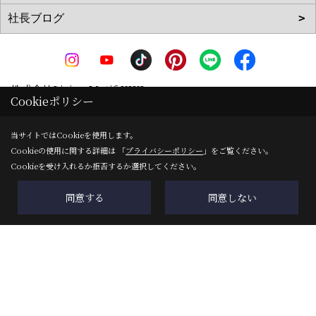
株式会社Living Motif KIKI
Cookieポリシー
〒519-0142
三重県亀山市天神1丁目2-11-1
地図
当サイトではCookieを使用します。
Cookieの使用に関する詳細は 「
プライバシーポリシー
」をご覧ください。
TEL：
0120-090-035
/
0595-83-0700
Cookieを受け入れるか拒否するか選択してください。
FAX：0595-82-8540
＜営業時間＞8:00～17:00
同意する
同意しない
＜定休日＞ＧＷ・夏季・年末年始
Copyright (c) 株式会社Living Motif KIKI. All Rights Reserved.
Produced by
ゴデスクリエイト