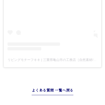
リビングモチーフキキ | 三重県亀山市の工務店［自然素材/自由設計/建築］(@living_motif_kiki)がシェアした投稿
よくある質問 一覧へ戻る