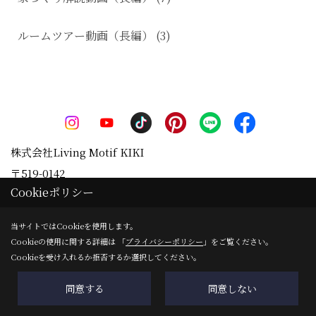
ルームツアー動画（長編） (3)
株式会社Living Motif KIKI
〒519-0142
Cookieポリシー
三重県亀山市天神1丁目2-11-1
地図
TEL：
0120-090-035
/
0595-83-0700
当サイトではCookieを使用します。
FAX：0595-82-8540
Cookieの使用に関する詳細は 「
プライバシーポリシー
」をご覧ください。
＜営業時間＞8:00～17:00
Cookieを受け入れるか拒否するか選択してください。
＜定休日＞ＧＷ・夏季・年末年始
同意する
同意しない