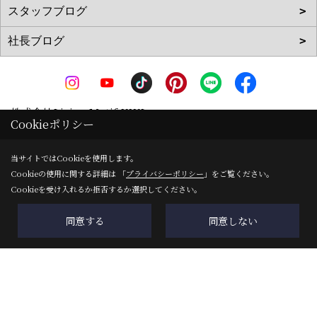
株式会社Living Motif KIKI
Cookieポリシー
〒519-0142
三重県亀山市天神1丁目2-11-1
地図
当サイトではCookieを使用します。
Cookieの使用に関する詳細は 「
プライバシーポリシー
」をご覧ください。
TEL：
0120-090-035
/
0595-83-0700
Cookieを受け入れるか拒否するか選択してください。
FAX：0595-82-8540
＜営業時間＞8:00～17:00
同意する
同意しない
＜定休日＞ＧＷ・夏季・年末年始
Copyright (c) 株式会社Living Motif KIKI. All Rights Reserved.
Produced by
ゴデスクリエイト