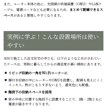
また、ルーター本体の他に、光回線の終端装置（
ONU
）や
LAN
ケ
ーブル、電源コードなども必要になるため、
まとめて配線できるス
ペース
があると管理しやすくなります。
実例に学ぶ！こんな設置場所は使い
やすい
当社で施工した注文住宅の中でも、以下のような工夫がされてい
たケースは、実際に暮らしてからの満足度が高い傾向にあります。
リビング収納の一角を
Wi-Fi
コーナーに
扉付き収納の中にルーターや
ONU
を設置し、配線も見えにくく
スッキリ。熱がこもりすぎないよう、通気性にも配慮。
階段下の収納スペースを活用
家の中央に位置する階段下に設置することで、
1
階・
2
階ともに
電波が届きやすくなります。