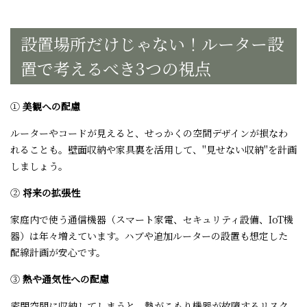
設置場所だけじゃない！ルーター設
置で考えるべき
3
つの視点
①
美観への配慮
ルーターやコードが見えると、せっかくの空間デザインが損なわ
れることも。壁面収納や家具裏を活用して、
"
見せない収納
"
を計画
しましょう。
②
将来の拡張性
家庭内で使う通信機器（スマート家電、セキュリティ設備、
IoT
機
器）は年々増えています。ハブや追加ルーターの設置も想定した
配線計画が安心です。
③
熱や通気性への配慮
密閉空間に収納してしまうと、熱がこもり機器が故障するリスク