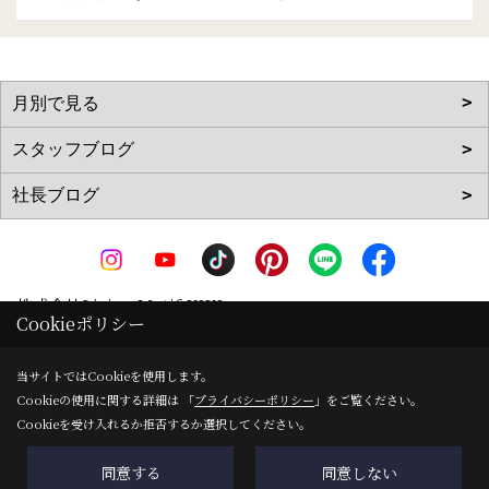
株式会社Living Motif KIKI
Cookieポリシー
〒519-0142
三重県亀山市天神1丁目2-11-1
地図
当サイトではCookieを使用します。
Cookieの使用に関する詳細は 「
プライバシーポリシー
」をご覧ください。
TEL：
0120-090-035
/
0595-83-0700
Cookieを受け入れるか拒否するか選択してください。
FAX：0595-82-8540
＜営業時間＞8:00～17:00
同意する
同意しない