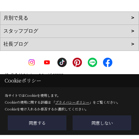
株式会社Living Motif KIKI
Cookieポリシー
〒519-0142
三重県亀山市天神1丁目2-11-1
地図
当サイトではCookieを使用します。
Cookieの使用に関する詳細は 「
プライバシーポリシー
」をご覧ください。
TEL：
0120-090-035
/
0595-83-0700
Cookieを受け入れるか拒否するか選択してください。
FAX：0595-82-8540
＜営業時間＞8:00～17:00
同意する
同意しない
＜定休日＞ＧＷ・夏季・年末年始