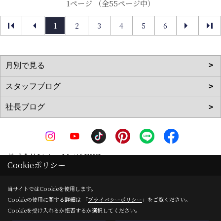
1ページ （全55ページ中）
1
2
3
4
5
6
株式会社Living Motif KIKI
Cookieポリシー
〒519-0142
三重県亀山市天神1丁目2-11-1
地図
当サイトではCookieを使用します。
Cookieの使用に関する詳細は 「
プライバシーポリシー
」をご覧ください。
TEL：
0120-090-035
/
0595-83-0700
Cookieを受け入れるか拒否するか選択してください。
FAX：0595-82-8540