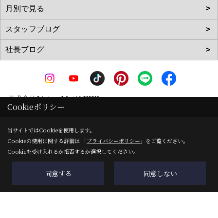
株式会社Living Motif KIKI
Cookieポリシー
〒519-0142
三重県亀山市天神1丁目2-11-1
地図
当サイトではCookieを使用します。
Cookieの使用に関する詳細は 「
プライバシーポリシー
」をご覧ください。
TEL：
0120-090-035
/
0595-83-0700
Cookieを受け入れるか拒否するか選択してください。
FAX：0595-82-8540
＜営業時間＞8:00～17:00
同意する
同意しない
＜定休日＞ＧＷ・夏季・年末年始